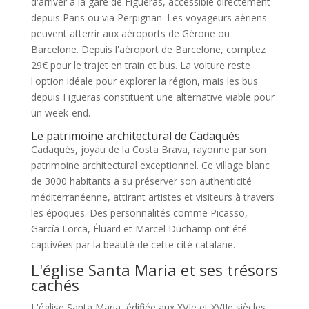
d'arriver à la gare de Figueras, accessible directement
depuis Paris ou via Perpignan. Les voyageurs aériens
peuvent atterrir aux aéroports de Gérone ou
Barcelone. Depuis l'aéroport de Barcelone, comptez
29€ pour le trajet en train et bus. La voiture reste
l'option idéale pour explorer la région, mais les bus
depuis Figueras constituent une alternative viable pour
un week-end.
Le patrimoine architectural de Cadaqués
Cadaqués, joyau de la Costa Brava, rayonne par son
patrimoine architectural exceptionnel. Ce village blanc
de 3000 habitants a su préserver son authenticité
méditerranéenne, attirant artistes et visiteurs à travers
les époques. Des personnalités comme Picasso,
García Lorca, Éluard et Marcel Duchamp ont été
captivées par la beauté de cette cité catalane.
L'église Santa Maria et ses trésors
cachés
L'église Santa Maria, édifiée aux XVIe et XVIIe siècles,