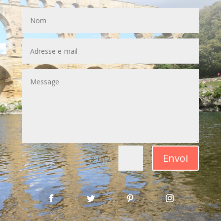
Envoi
=
3 + 12