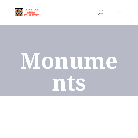
Monume
nts